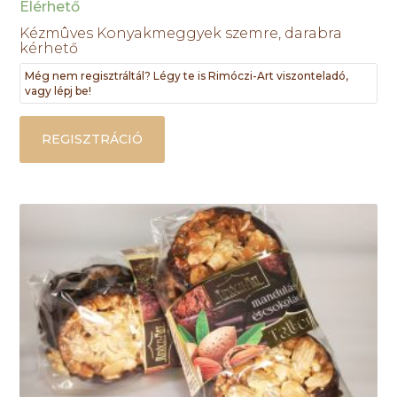
Elérhető
Kézmûves Konyakmeggyek szemre, darabra
kérhető
Még nem regisztráltál? Légy te is Rimóczi-Art viszonteladó,
vagy lépj be!
REGISZTRÁCIÓ