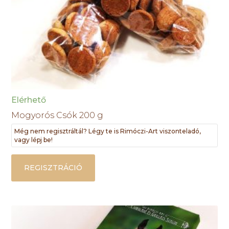
Elérhető
Mogyorós Csók 200 g
Még nem regisztráltál? Légy te is Rimóczi-Art viszonteladó,
vagy lépj be!
REGISZTRÁCIÓ