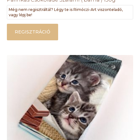
Még nem regisztráltál? Légy te is Rimóczi-Art viszonteladó,
vagy lépj be!
REGISZTRÁCIÓ