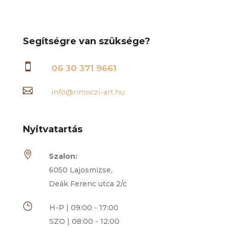
Segítségre van szüksége?

06 30 371 9661

info@rimoczi-art.hu
Nyitvatartás

Szalon:
6050 Lajosmizse,
Deák Ferenc utca 2/c
}
H-P | 09:00 - 17:00
SZO | 08:00 - 12:00