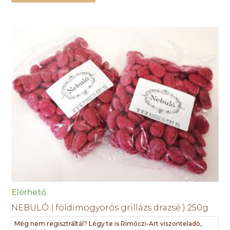
Elérhető
NEBULÓ ( földimogyorós grillázs drazsé ) 250g
Még nem regisztráltál? Légy te is Rimóczi-Art viszonteladó,