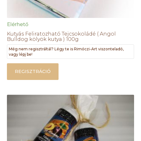
Elérhető
Kutyás Feliratozható Tejcsokoládé ( Angol
Bulldog kölyök kutya ) 100g
Még nem regisztráltál? Légy te is Rimóczi-Art viszonteladó,
vagy lépj be!
REGISZTRÁCIÓ