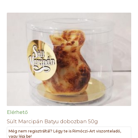
Elérhető
Sült Marcipán Batyu dobozban 50g
Még nem regisztráltál? Légy te is Rimóczi-Art viszonteladó,
vagy lépj be!