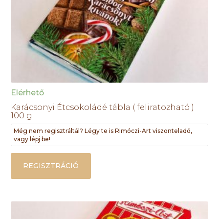
Elérhető
Karácsonyi Étcsokoládé tábla ( feliratozható )
100 g
Még nem regisztráltál? Légy te is Rimóczi-Art viszonteladó,
vagy lépj be!
REGISZTRÁCIÓ