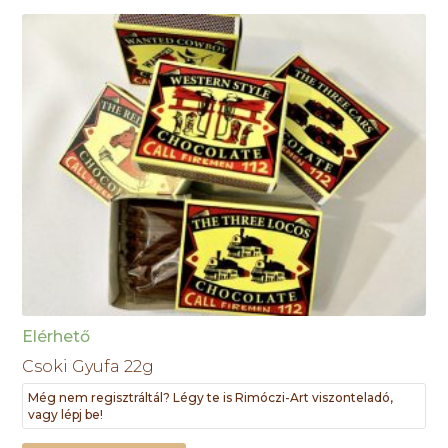
Elérhető
Csoki Gyufa 22g
Még nem regisztráltál? Légy te is Rimóczi-Art viszonteladó,
vagy lépj be!