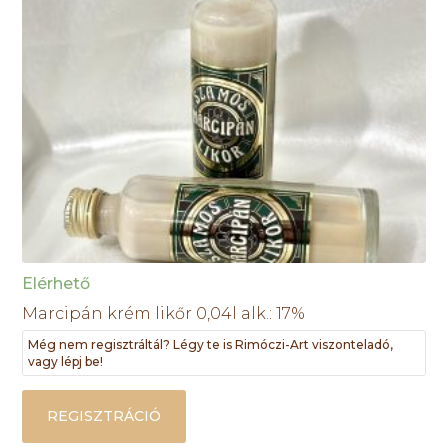
Elérhető
Marcipán krém likőr 0,04l alk.: 17%
Még nem regisztráltál? Légy te is Rimóczi-Art viszonteladó,
vagy lépj be!
REGISZTRÁCIÓ