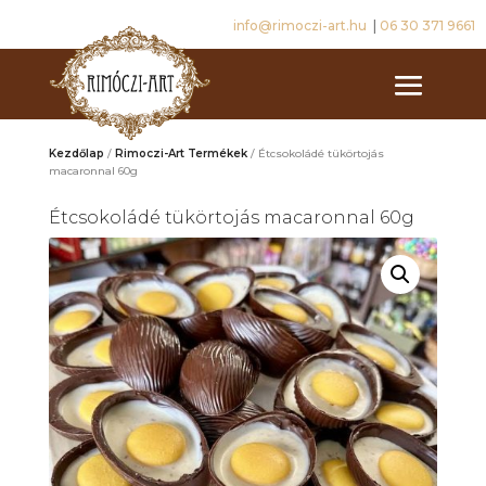
info@rimoczi-art.hu
|
06 30 371 9661
Kezdőlap
/
Rimoczi-Art Termékek
/ Étcsokoládé tükörtojás
macaronnal 60g
Étcsokoládé tükörtojás macaronnal 60g