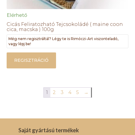
Elérhető
Cicás Feliratozható Tejcsokoládé ( maine coon
cica, macska ) 100g
Még nem regisztráltál? Légy te is Rimóczi-Art viszonteladó,
vagy lépj be!
REGISZTRÁCIÓ
1
2
3
4
5
→
Saját gyártású termékek