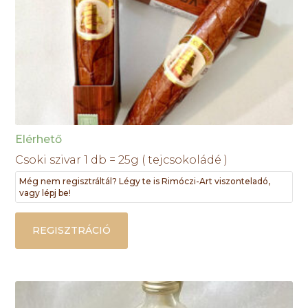
Elérhető
Csoki szivar 1 db = 25g ( tejcsokoládé )
Még nem regisztráltál? Légy te is Rimóczi-Art viszonteladó,
vagy lépj be!
REGISZTRÁCIÓ