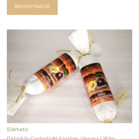
REGISZTRÁCIÓ
Elérhető
Pálinkás Csokoládé Szalámi ( barna ) 150g