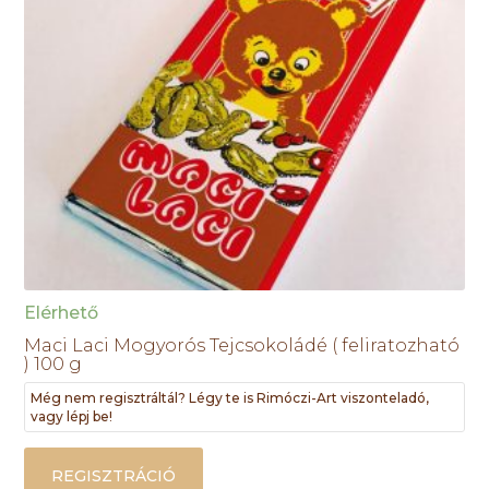
Elérhető
Maci Laci Mogyorós Tejcsokoládé ( feliratozható
) 100 g
Még nem regisztráltál? Légy te is Rimóczi-Art viszonteladó,
vagy lépj be!
REGISZTRÁCIÓ