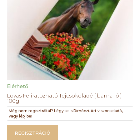
Elérhető
Lovas Feliratozható Tejcsokoládé ( barna ló )
100g
Még nem regisztráltál? Légy te is Rimóczi-Art viszonteladó,
vagy lépj be!
REGISZTRÁCIÓ