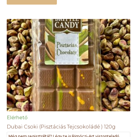
Elérhető
Dubai Csoki (Pisztáciás Tejcsokoládé ) 120g
Még nem regisztráltál? Légy te is Rimóczi-Art viszonteladó,