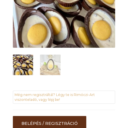
Még nem regisztráltál? Légy te is Rimóczi-Art
viszonteladó, vagy lépj be!
BELÉPÉS / REGISZTRÁCIÓ