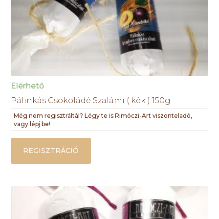
Elérhető
Pálinkás Csokoládé Szalámi ( kék ) 150g
Még nem regisztráltál? Légy te is Rimóczi-Art viszonteladó,
vagy lépj be!
REGISZTRÁCIÓ