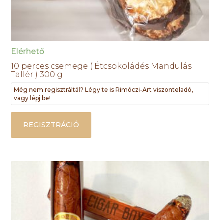
Elérhető
10 perces csemege ( Étcsokoládés Mandulás
Tallér ) 300 g
Még nem regisztráltál? Légy te is Rimóczi-Art viszonteladó,
vagy lépj be!
REGISZTRÁCIÓ