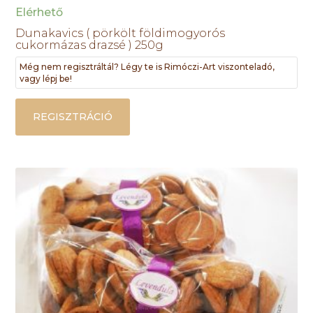
Elérhető
Dunakavics ( pörkölt földimogyorós
cukormázas drazsé ) 250g
Még nem regisztráltál? Légy te is Rimóczi-Art viszonteladó,
vagy lépj be!
REGISZTRÁCIÓ