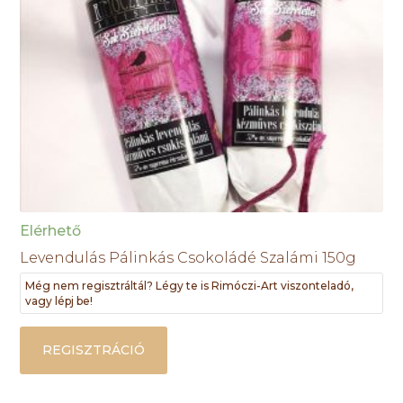
Elérhető
Levendulás Pálinkás Csokoládé Szalámi 150g
Még nem regisztráltál? Légy te is Rimóczi-Art viszonteladó,
vagy lépj be!
REGISZTRÁCIÓ