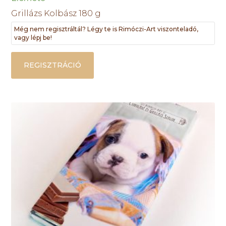
Grillázs Kolbász 180 g
Még nem regisztráltál? Légy te is Rimóczi-Art viszonteladó,
vagy lépj be!
REGISZTRÁCIÓ