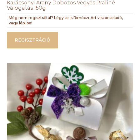
Karácsonyi Arany Dobozos Vegyes Praliné
Válogatás 150g
Még nem regisztráltál? Légy te is Rimóczi-Art viszonteladó,
vagy lépj be!
REGISZTRÁCIÓ