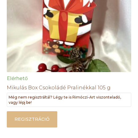
Elérhető
Mikulás Box Csokoládé Pralinékkal 105 g
Még nem regisztráltál? Légy te is Rimóczi-Art viszonteladó,
vagy lépj be!
REGISZTRÁCIÓ