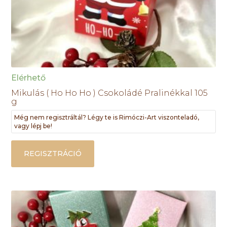
Elérhető
Mikulás ( Ho Ho Ho ) Csokoládé Pralinékkal 105
g
Még nem regisztráltál? Légy te is Rimóczi-Art viszonteladó,
vagy lépj be!
REGISZTRÁCIÓ