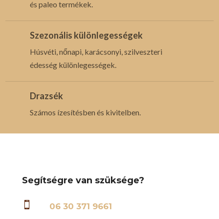
és paleo termékek.
Szezonális különlegességek
Húsvéti, nőnapi, karácsonyi, szilveszteri
édesség különlegességek.
Drazsék
Számos ízesítésben és kivitelben.
Segítségre van szüksége?

06 30 371 9661