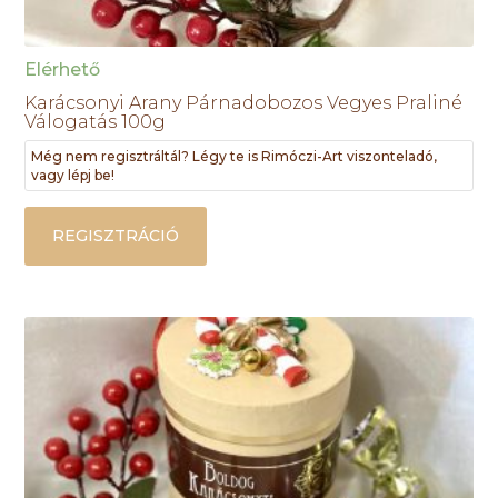
Elérhető
Karácsonyi Arany Párnadobozos Vegyes Praliné
Válogatás 100g
Még nem regisztráltál? Légy te is Rimóczi-Art viszonteladó,
vagy lépj be!
REGISZTRÁCIÓ