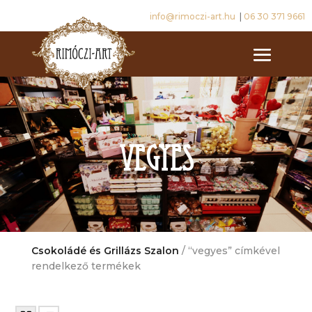
info@rimoczi-art.hu
|
06 30 371 9661
vegyes
Csokoládé és Grillázs Szalon
/ “vegyes” címkével
rendelkező termékek