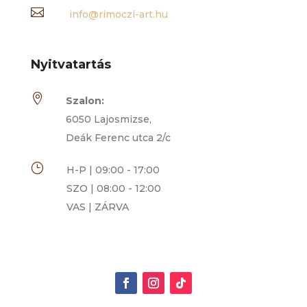

info@rimoczi-art.hu
Nyitvatartás

Szalon:
6050 Lajosmizse,
Deák Ferenc utca 2/c
}
H-P | 09:00 - 17:00
SZO | 08:00 - 12:00
VAS | ZÁRVA