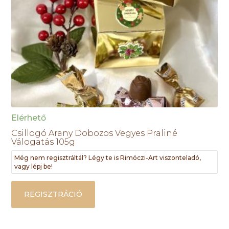
Elérhető
Csillogó Arany Dobozos Vegyes Praliné
Válogatás 105g
Még nem regisztráltál? Légy te is Rimóczi-Art viszonteladó,
vagy lépj be!
REGISZTRÁCIÓ