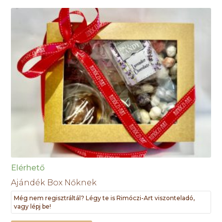
Elérhető
Ajándék Box Nőknek
Még nem regisztráltál? Légy te is Rimóczi-Art viszonteladó,
vagy lépj be!