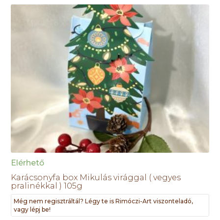
Elérhető
Karácsonyfa box Mikulás virággal ( vegyes
pralinékkal ) 105g
Még nem regisztráltál? Légy te is Rimóczi-Art viszonteladó,
vagy lépj be!