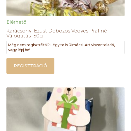
Elérhető
Karácsonyi Ezüst Dobozos Vegyes Praliné
Válogatás 150g
Még nem regisztráltál? Légy te is Rimóczi-Art viszonteladó,
vagy lépj be!
REGISZTRÁCIÓ