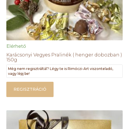
Elérhető
Karácsonyi Vegyes Pralinék ( henger dobozban )
150g
Még nem regisztráltál? Légy te is Rimóczi-Art viszonteladó,
vagy lépj be!
REGISZTRÁCIÓ