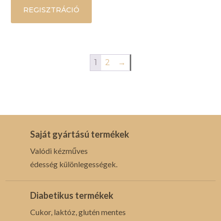
REGISZTRÁCIÓ
1
2
→
Saját gyártású termékek
Valódi kézműves
édesség különlegességek.
Diabetikus termékek
Cukor, laktóz, glutén mentes