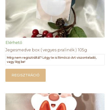
Elérhető
Jegesmedve box ( vegyes pralinék ) 105g
Még nem regisztráltál? Légy te is Rimóczi-Art viszonteladó,
vagy lépj be!
REGISZTRÁCIÓ