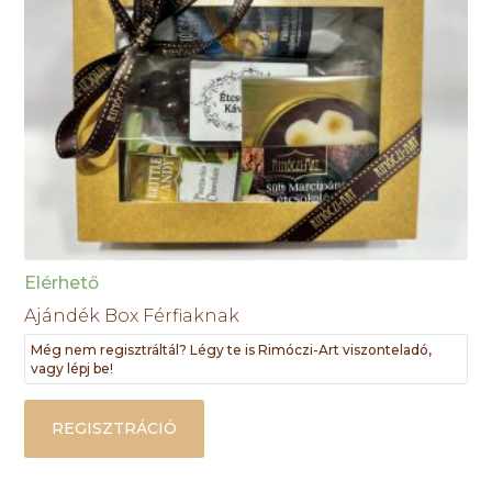
Elérhető
Ajándék Box Férfiaknak
Még nem regisztráltál? Légy te is Rimóczi-Art viszonteladó,
vagy lépj be!
REGISZTRÁCIÓ