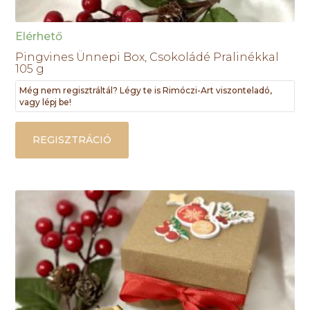
Elérhető
Pingvines Ünnepi Box, Csokoládé Pralinékkal
105 g
Még nem regisztráltál? Légy te is Rimóczi-Art viszonteladó,
vagy lépj be!
REGISZTRÁCIÓ