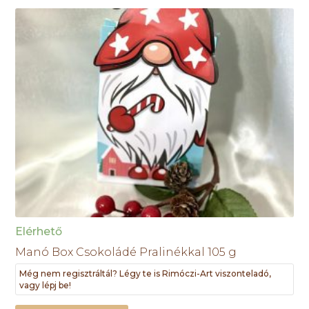
Elérhető
Manó Box Csokoládé Pralinékkal 105 g
Még nem regisztráltál? Légy te is Rimóczi-Art viszonteladó,
vagy lépj be!