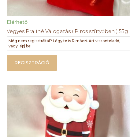
Elérhető
Vegyes Praliné Válogatás ( Piros szütyőben ) 55g
Még nem regisztráltál? Légy te is Rimóczi-Art viszonteladó,
vagy lépj be!
REGISZTRÁCIÓ