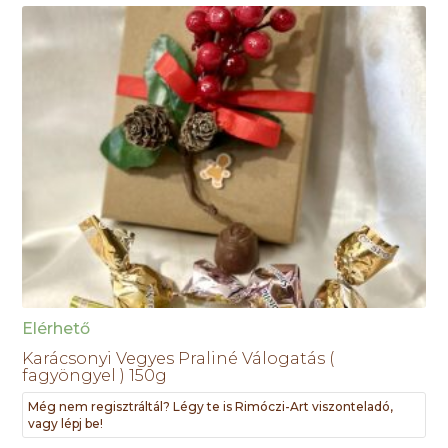
Elérhető
Karácsonyi Vegyes Praliné Válogatás (
fagyöngyel ) 150g
Még nem regisztráltál? Légy te is Rimóczi-Art viszonteladó,
vagy lépj be!