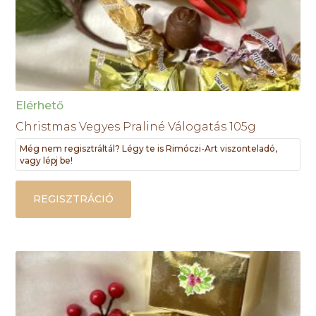
Elérhető
Christmas Vegyes Praliné Válogatás 105g
Még nem regisztráltál? Légy te is Rimóczi-Art viszonteladó,
vagy lépj be!
REGISZTRÁCIÓ