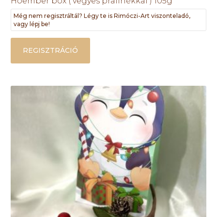
Hóember box ( vegyes pralinékkal ) 105g
Még nem regisztráltál? Légy te is Rimóczi-Art viszonteladó,
vagy lépj be!
REGISZTRÁCIÓ