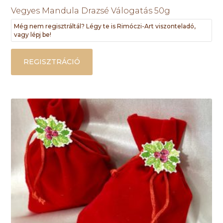
Vegyes Mandula Drazsé Válogatás 50g
Még nem regisztráltál? Légy te is Rimóczi-Art viszonteladó,
vagy lépj be!
REGISZTRÁCIÓ