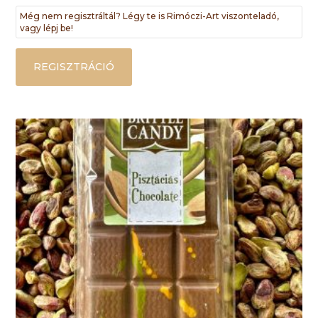
Még nem regisztráltál? Légy te is Rimóczi-Art viszonteladó,
vagy lépj be!
REGISZTRÁCIÓ