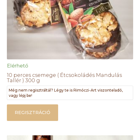
Elérhető
10 perces csemege ( Étcsokoládés Mandulás
Tallér ) 300 g
Még nem regisztráltál? Légy te is Rimóczi-Art viszonteladó,
vagy lépj be!
REGISZTRÁCIÓ