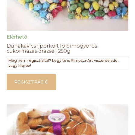
Elérhető
Dunakavics ( pörkölt földimogyorós
cukormázas drazsé ) 250g
Még nem regisztráltál? Légy te is Rimóczi-Art viszonteladó,
vagy lépj be!
REGISZTRÁCIÓ