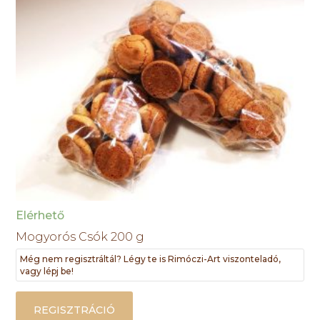
Elérhető
Mogyorós Csók 200 g
Még nem regisztráltál? Légy te is Rimóczi-Art viszonteladó,
vagy lépj be!
REGISZTRÁCIÓ