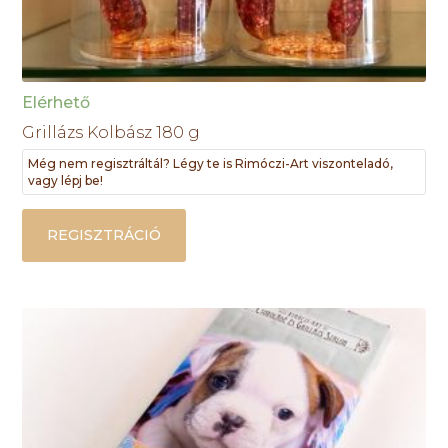
Elérhető
Grillázs Kolbász 180 g
Még nem regisztráltál? Légy te is Rimóczi-Art viszonteladó,
vagy lépj be!
REGISZTRÁCIÓ