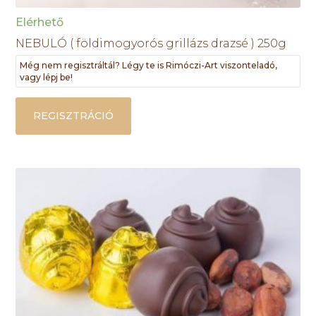
Elérhető
NEBULÓ ( földimogyorós grillázs drazsé ) 250g
Még nem regisztráltál? Légy te is Rimóczi-Art viszonteladó,
vagy lépj be!
REGISZTRÁCIÓ