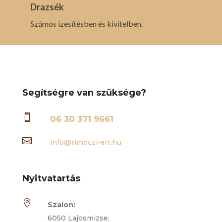
Drazsék
Számos ízesítésben és kivitelben.
Segítségre van szüksége?

06 30 371 9661

info@rimoczi-art.hu
Nyitvatartás

Szalon:
6050 Lajosmizse,