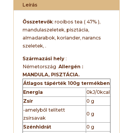
Leírás
Összetevők
: rooibos tea ( 47% ),
mandulaszeletek, pisztácia,
almadarabok, koriander, narancs
szeletek, .
Származási hely
:
Németország
Allergén :
MANDULA, PISZTÁCIA.
Átlagos tápérték 100g termékben
Energia
0kJ/0kcal
Zsír
0 g
-amelyből telített
0 g
zsírsavak
Szénhidrát
0 g