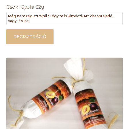
Csoki Gyufa 22g
Még nem regisztráltál? Légy te is Rimóczi-Art viszonteladó,
vagy lépj be!
REGISZTRÁCIÓ