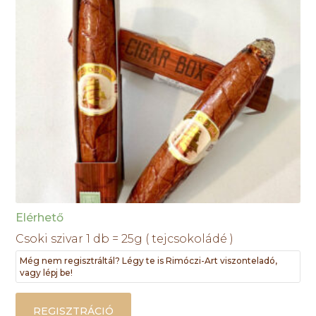
Elérhető
Csoki szivar 1 db = 25g ( tejcsokoládé )
Még nem regisztráltál? Légy te is Rimóczi-Art viszonteladó,
vagy lépj be!
REGISZTRÁCIÓ