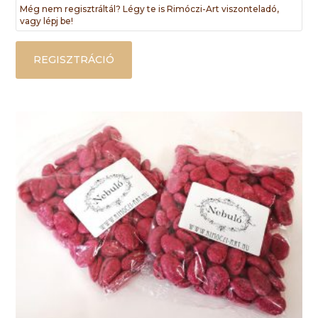
Még nem regisztráltál? Légy te is Rimóczi-Art viszonteladó,
vagy lépj be!
REGISZTRÁCIÓ