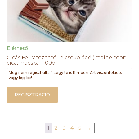
Elérhető
Cicás Feliratozható Tejcsokoládé ( maine coon
cica, macska ) 100g
Még nem regisztráltál? Légy te is Rimóczi-Art viszonteladó,
vagy lépj be!
REGISZTRÁCIÓ
1
2
3
4
5
→