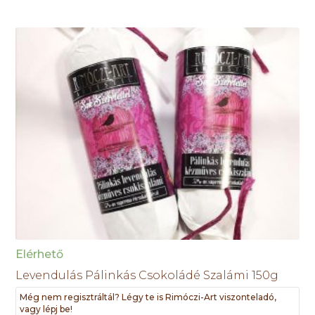
Elérhető
Levendulás Pálinkás Csokoládé Szalámi 150g
Még nem regisztráltál? Légy te is Rimóczi-Art viszonteladó,
vagy lépj be!