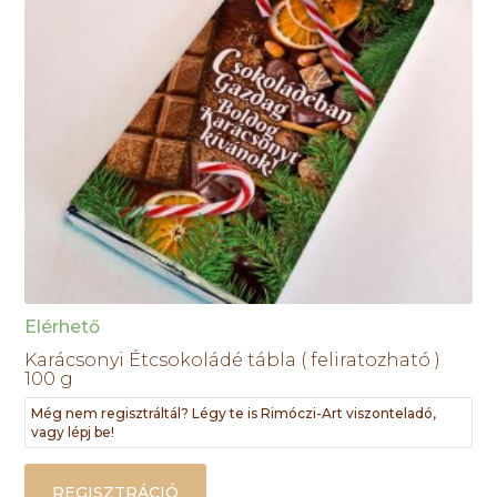
Elérhető
Karácsonyi Étcsokoládé tábla ( feliratozható )
100 g
Még nem regisztráltál? Légy te is Rimóczi-Art viszonteladó,
vagy lépj be!
REGISZTRÁCIÓ