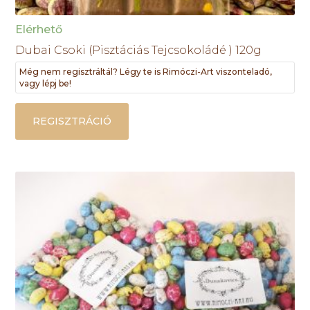
Elérhető
Dubai Csoki (Pisztáciás Tejcsokoládé ) 120g
Még nem regisztráltál? Légy te is Rimóczi-Art viszonteladó,
vagy lépj be!
REGISZTRÁCIÓ