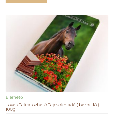
Elérhető
Lovas Feliratozható Tejcsokoládé ( barna ló )
100g