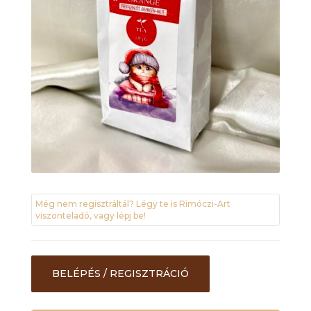
Még nem regisztráltál? Légy te is Rimóczi-Art
viszonteladó, vagy lépj be!
BELÉPÉS / REGISZTRÁCIÓ