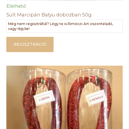
Elérhető
Sült Marcipán Batyu dobozban 50g
Még nem regisztráltál? Légy te is Rimóczi-Art viszonteladó,
vagy lépj be!
REGISZTRÁCIÓ