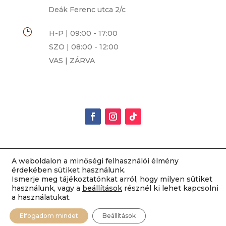
Deák Ferenc utca 2/c
}
H-P | 09:00 - 17:00
SZO | 08:00 - 12:00
VAS | ZÁRVA
A weboldalon a minőségi felhasználói élmény
Rimóczi-Art Csokoládé és Grillázs Szalon | 2014-
érdekében sütiket használunk.
Ismerje meg tájékoztatónkat arról, hogy milyen sütiket
2022 Minden jog fenntartva |
ÁSZF
|
használunk, vagy a
beállítások
résznél ki lehet kapcsolni
Adatvédelem
|
Impresszum
a használatukat.
Elfogadom mindet
Beállítások