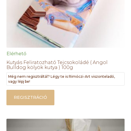
Elérhető
Kutyás Feliratozható Tejcsokoládé ( Angol
Bulldog kölyök kutya ) 100g
Még nem regisztráltál? Légy te is Rimóczi-Art viszonteladó,
vagy lépj be!
REGISZTRÁCIÓ