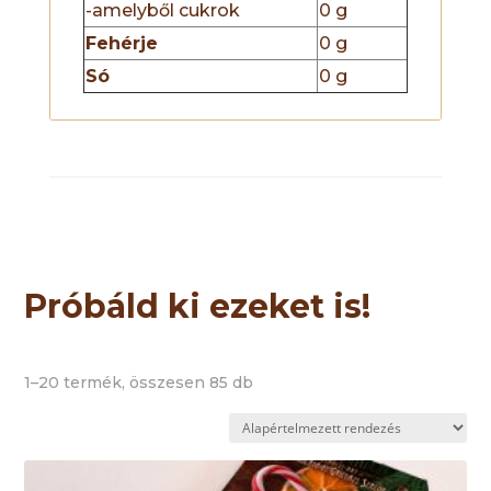
-amelyből cukrok
0 g
Fehérje
0 g
Só
0 g
Próbáld ki ezeket is!
1–20 termék, összesen 85 db