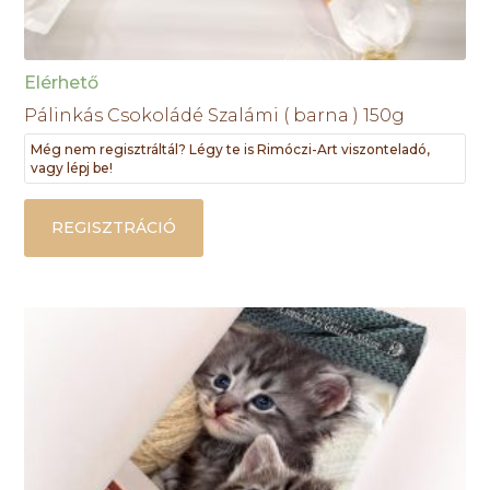
Elérhető
Pálinkás Csokoládé Szalámi ( barna ) 150g
Még nem regisztráltál? Légy te is Rimóczi-Art viszonteladó,
vagy lépj be!
REGISZTRÁCIÓ