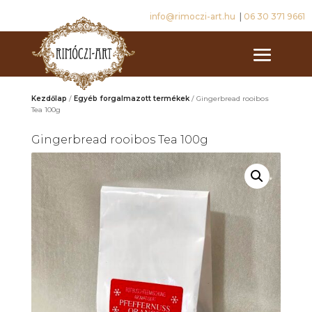
info@rimoczi-art.hu
|
06 30 371 9661
Kezdőlap
/
Egyéb forgalmazott termékek
/ Gingerbread rooibos
Tea 100g
Gingerbread rooibos Tea 100g