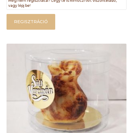
Még nem regisztráltál? Légy te is Rimóczi-Art viszonteladó,
vagy lépj be!
REGISZTRÁCIÓ