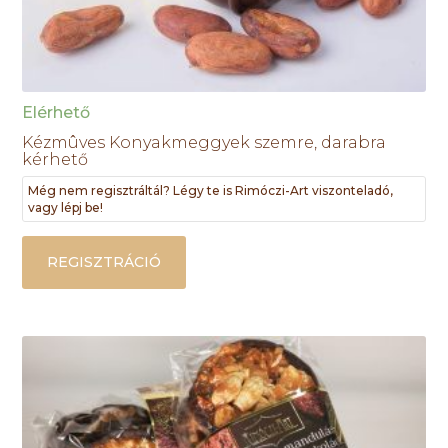
Elérhető
Kézmûves Konyakmeggyek szemre, darabra
kérhető
Még nem regisztráltál? Légy te is Rimóczi-Art viszonteladó,
vagy lépj be!
REGISZTRÁCIÓ