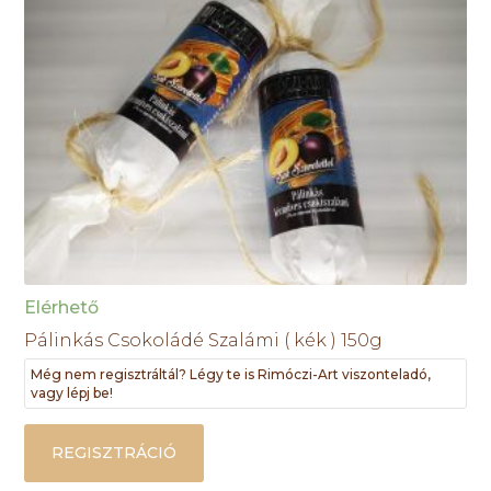
Elérhető
Pálinkás Csokoládé Szalámi ( kék ) 150g
Még nem regisztráltál? Légy te is Rimóczi-Art viszonteladó,
vagy lépj be!
REGISZTRÁCIÓ