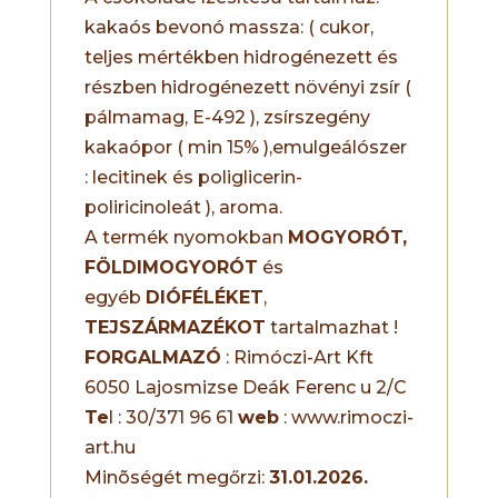
kakaós bevonó massza: ( cukor,
teljes mértékben hidrogénezett és
részben hidrogénezett növényi zsír (
pálmamag, E-492 ), zsírszegény
kakaópor ( min 15% ),emulgeálószer
: lecitinek és poliglicerin-
poliricinoleát ), aroma.
A termék nyomokban
MOGYORÓT,
FÖLDIMOGYORÓT
és
egyéb
DIÓFÉLÉKET
,
TEJSZÁRMAZÉKOT
tartalmazhat !
FORGALMAZÓ
: Rimóczi-Art Kft
6050 Lajosmizse Deák Ferenc u 2/C
Te
l : 30/371 96 61
web
: www.rimoczi-
art.hu
Minõségét megőrzi:
31.01.2026.