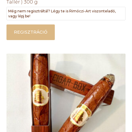
Tallér ) 300 g
Még nem regisztráltál? Légy te is Rimóczi-Art viszonteladó,
vagy lépj be!
REGISZTRÁCIÓ