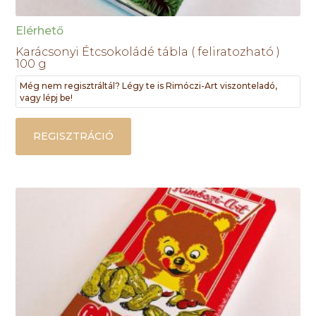
Elérhető
Karácsonyi Étcsokoládé tábla ( feliratozható )
100 g
Még nem regisztráltál? Légy te is Rimóczi-Art viszonteladó,
vagy lépj be!
REGISZTRÁCIÓ