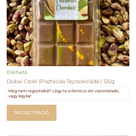
Elérhető
Dubai Csoki (Pisztáciás Tejcsokoládé ) 120g
Még nem regisztráltál? Légy te is Rimóczi-Art viszonteladó,
vagy lépj be!
REGISZTRÁCIÓ