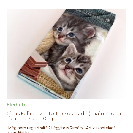
Elérhető
Cicás Feliratozható Tejcsokoládé ( maine coon
cica, macska ) 100g
Még nem regisztráltál? Légy te is Rimóczi-Art viszonteladó,
vagy lépj be!