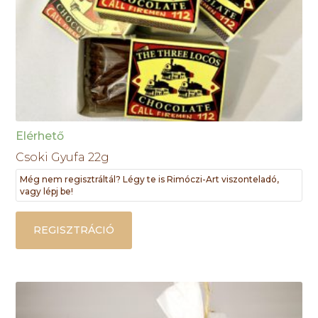
Elérhető
Csoki Gyufa 22g
Még nem regisztráltál? Légy te is Rimóczi-Art viszonteladó,
vagy lépj be!
REGISZTRÁCIÓ