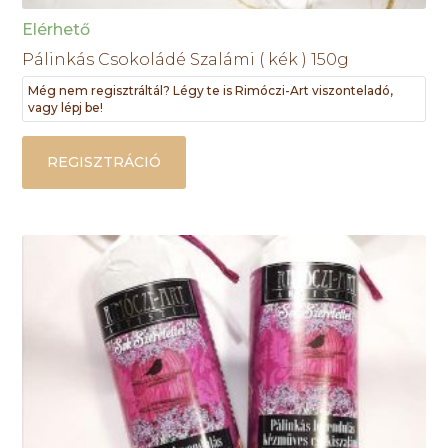
Elérhető
Pálinkás Csokoládé Szalámi ( kék ) 150g
Még nem regisztráltál? Légy te is Rimóczi-Art viszonteladó,
vagy lépj be!
REGISZTRÁCIÓ