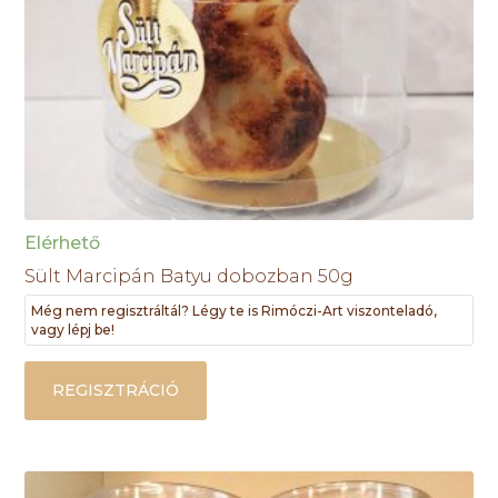
Elérhető
Sült Marcipán Batyu dobozban 50g
Még nem regisztráltál? Légy te is Rimóczi-Art viszonteladó,
vagy lépj be!
REGISZTRÁCIÓ