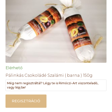
Elérhető
Pálinkás Csokoládé Szalámi ( barna ) 150g
Még nem regisztráltál? Légy te is Rimóczi-Art viszonteladó,
vagy lépj be!
REGISZTRÁCIÓ