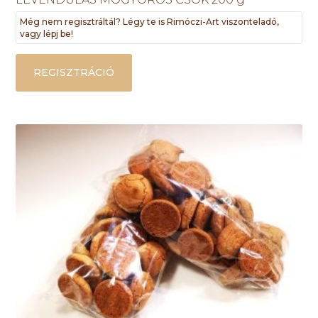
Még nem regisztráltál? Légy te is Rimóczi-Art viszonteladó,
vagy lépj be!
REGISZTRÁCIÓ