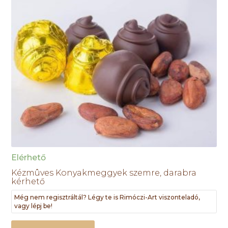
Elérhető
Kézmûves Konyakmeggyek szemre, darabra
kérhető
Még nem regisztráltál? Légy te is Rimóczi-Art viszonteladó,
vagy lépj be!