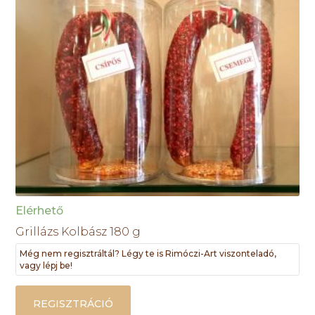
Elérhető
Grillázs Kolbász 180 g
Még nem regisztráltál? Légy te is Rimóczi-Art viszonteladó,
vagy lépj be!
REGISZTRÁCIÓ