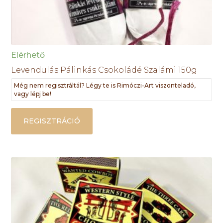
Elérhető
Levendulás Pálinkás Csokoládé Szalámi 150g
Még nem regisztráltál? Légy te is Rimóczi-Art viszonteladó,
vagy lépj be!
REGISZTRÁCIÓ