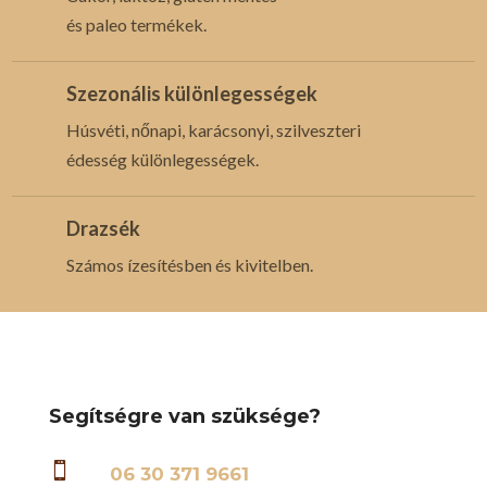
és paleo termékek.
Szezonális különlegességek
Húsvéti, nőnapi, karácsonyi, szilveszteri
édesség különlegességek.
Drazsék
Számos ízesítésben és kivitelben.
Segítségre van szüksége?

06 30 371 9661