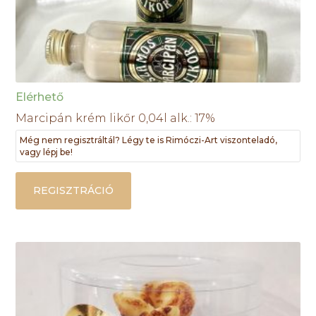
Elérhető
Marcipán krém likőr 0,04l alk.: 17%
Még nem regisztráltál? Légy te is Rimóczi-Art viszonteladó,
vagy lépj be!
REGISZTRÁCIÓ