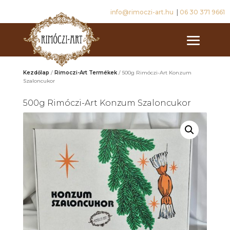
info@rimoczi-art.hu
|
06 30 371 9661
Kezdőlap
/
Rimoczi-Art Termékek
/ 500g Rimóczi-Art Konzum
Szaloncukor
500g Rimóczi-Art Konzum Szaloncukor