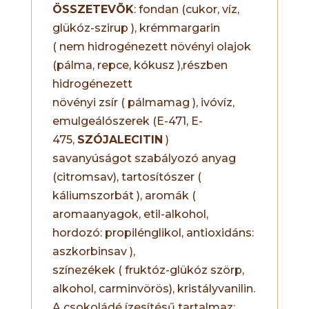
ÖSSZETEVÕK
: fondan (cukor, víz,
glükóz-szirup ), krémmargarin
( nem hidrogénezett növényi olajok
(pálma, repce, kókusz ),részben
hidrogénezett
növényi zsír ( pálmamag ), ivóvíz,
emulgeálószerek (E-471, E-
475,
SZÓJALECITIN
)
savanyúságot szabályozó anyag
(citromsav), tartosítószer (
káliumszorbát ), aromák (
aromaanyagok, etil-alkohol,
hordozó: propilénglikol, antioxidáns:
aszkorbinsav ),
színezékek ( fruktóz-glükóz szörp,
alkohol, carminvörös), kristályvanilin.
A csokoládé ízesítésű tartalmaz: