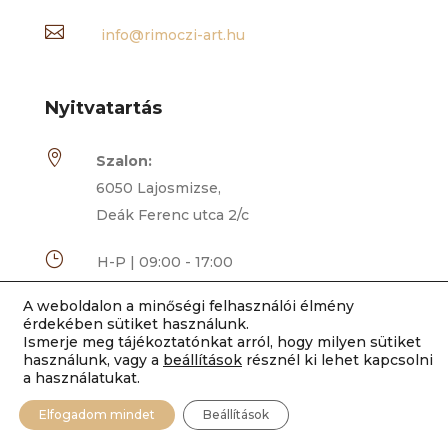

info@rimoczi-art.hu
Nyitvatartás

Szalon:
6050 Lajosmizse,
Deák Ferenc utca 2/c
}
H-P | 09:00 - 17:00
SZO | 08:00 - 12:00
A weboldalon a minőségi felhasználói élmény
VAS | ZÁRVA
érdekében sütiket használunk.
Ismerje meg tájékoztatónkat arról, hogy milyen sütiket
használunk, vagy a
beállítások
résznél ki lehet kapcsolni
a használatukat.
Elfogadom mindet
Beállítások