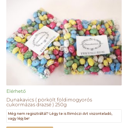
Elérhető
Dunakavics ( pörkölt földimogyorós
cukormázas drazsé ) 250g
Még nem regisztráltál? Légy te is Rimóczi-Art viszonteladó,
vagy lépj be!