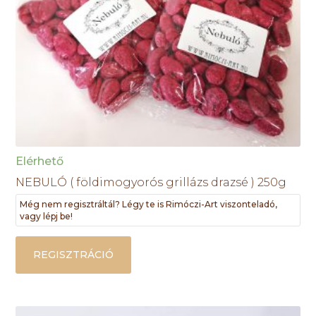
Elérhető
NEBULÓ ( földimogyorós grillázs drazsé ) 250g
Még nem regisztráltál? Légy te is Rimóczi-Art viszonteladó,
vagy lépj be!
REGISZTRÁCIÓ