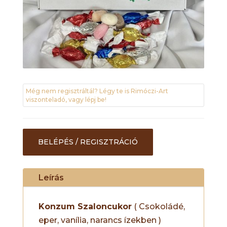
Még nem regisztráltál? Légy te is Rimóczi-Art
viszonteladó, vagy lépj be!
BELÉPÉS / REGISZTRÁCIÓ
Leírás
Konzum Szaloncukor
( Csokoládé,
eper, vanília, narancs ízekben )