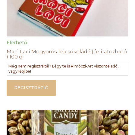
Elérhető
Maci Laci Mogyorós Tejcsokoládé ( feliratozható
) 100 g
Még nem regisztráltál? Légy te is Rimóczi-Art viszonteladó,
vagy lépj be!
REGISZTRÁCIÓ