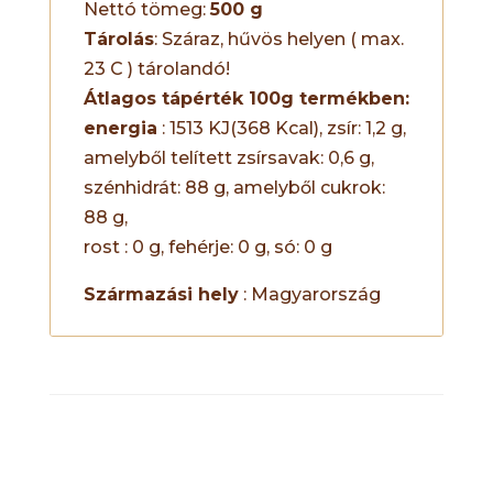
Nettó tömeg:
500 g
Tárolás
: Száraz, hűvös helyen ( max.
23 C ) tárolandó!
Átlagos tápérték 100g termékben:
energia
: 1513 KJ(368 Kcal), zsír: 1,2 g,
amelyből telített zsírsavak: 0,6 g,
szénhidrát: 88 g, amelyből cukrok:
88 g,
rost : 0 g, fehérje: 0 g, só: 0 g
Származási hely
: Magyarország