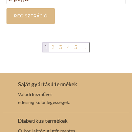
REGISZTRÁCIÓ
1
2
3
4
5
→
Saját gyártású termékek
Valódi kézműves
édesség különlegességek.
Diabetikus termékek
Cukor, laktóz, glutén mentes