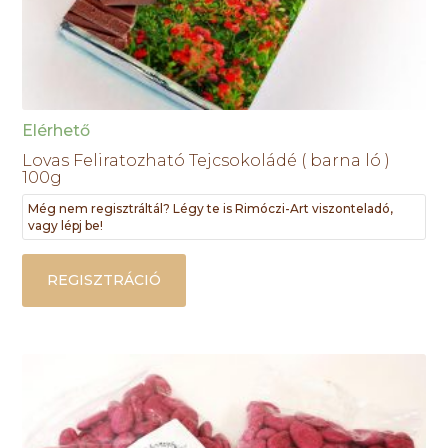
Elérhető
Lovas Feliratozható Tejcsokoládé ( barna ló )
100g
Még nem regisztráltál? Légy te is Rimóczi-Art viszonteladó,
vagy lépj be!
REGISZTRÁCIÓ