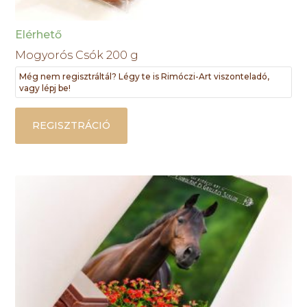
Elérhető
Mogyorós Csók 200 g
Még nem regisztráltál? Légy te is Rimóczi-Art viszonteladó,
vagy lépj be!
REGISZTRÁCIÓ