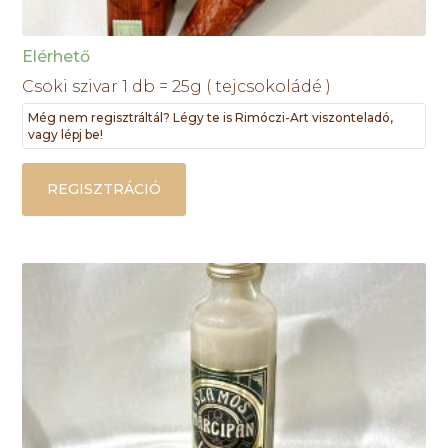
Elérhető
Csoki szivar 1 db = 25g ( tejcsokoládé )
Még nem regisztráltál? Légy te is Rimóczi-Art viszonteladó,
vagy lépj be!
REGISZTRÁCIÓ